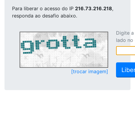
Para liberar o acesso
do IP
216.73.216.218
,
responda ao desafio abaixo.
Digite 
lado no
[trocar imagem]