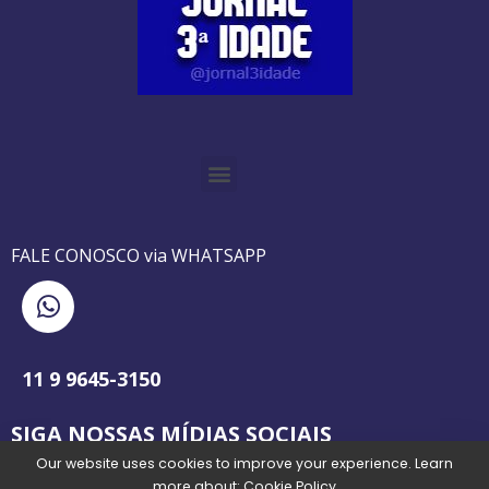
O GUIA BRASILEIRO DA 3ª IDADE FOI IMPRESSO DE AGOSTO DE 1995 A AGOSTO DE 2010
O JORNAL 3ª IDADE DE SP É PIONEIRO NO JORNALISMO PROFISSIONAL VOLTADO PARA A TERCEIRA IDADE NO BRASIL
FALE CONOSCO via WHATSAPP
11 9 9645-3150
SIGA NOSSAS MÍDIAS SOCIAIS
Our website uses cookies to improve your experience. Learn
more about:
Cookie Policy