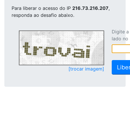
Para liberar o acesso
do IP
216.73.216.207
,
responda ao desafio abaixo.
Digite 
lado no
[trocar imagem]