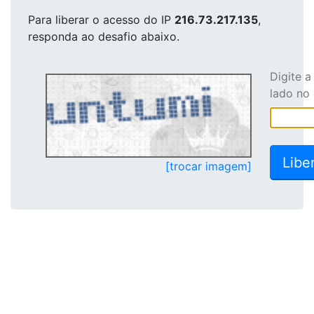
Para liberar o acesso
do IP
216.73.217.135
,
responda ao desafio abaixo.
Digite 
lado no
[trocar imagem]