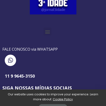
O GUIA BRASILEIRO DA 3ª IDADE FOI IMPRESSO DE AGOSTO DE 1995 A AGOSTO DE 2010
O JORNAL 3ª IDADE DE SP É PIONEIRO NO JORNALISMO PROFISSIONAL VOLTADO PARA A TERCEIRA IDADE NO BRASIL
FALE CONOSCO via WHATSAPP
11 9 9645-3150
SIGA NOSSAS MÍDIAS SOCIAIS
Our website uses cookies to improve your experience. Learn
more about:
Cookie Policy