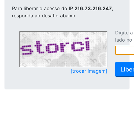
Para liberar o acesso
do IP
216.73.216.247
,
responda ao desafio abaixo.
Digite 
lado no
[trocar imagem]