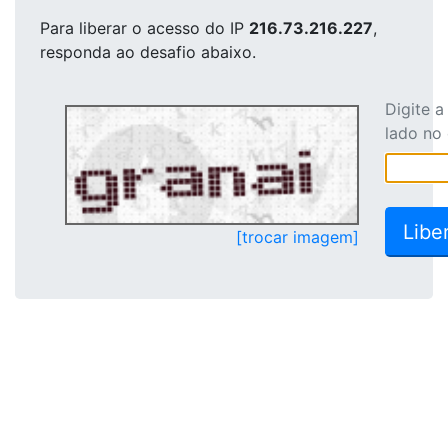
Para liberar o acesso
do IP
216.73.216.227
,
responda ao desafio abaixo.
Digite 
lado no
[trocar imagem]