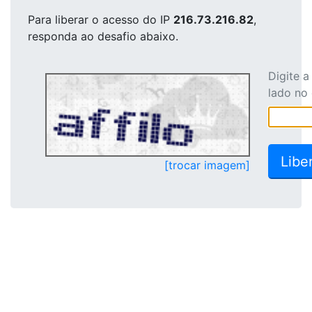
Para liberar o acesso
do IP
216.73.216.82
,
responda ao desafio abaixo.
Digite 
lado no
[trocar imagem]