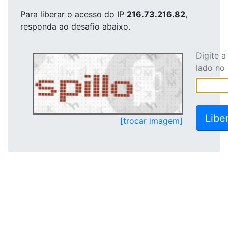
Para liberar o acesso
do IP
216.73.216.82
,
responda ao desafio abaixo.
Digite 
lado no
[trocar imagem]