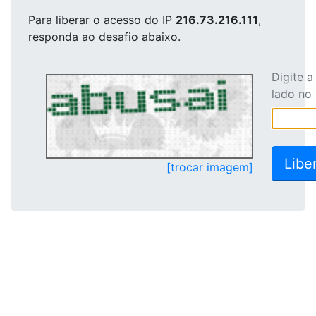
Para liberar o acesso
do IP
216.73.216.111
,
responda ao desafio abaixo.
Digite 
lado no
[trocar imagem]