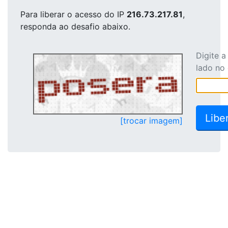
Para liberar o acesso
do IP
216.73.217.81
,
responda ao desafio abaixo.
Digite 
lado no
[trocar imagem]