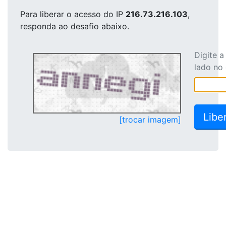
Para liberar o acesso
do IP
216.73.216.103
,
responda ao desafio abaixo.
Digite 
lado no
[trocar imagem]