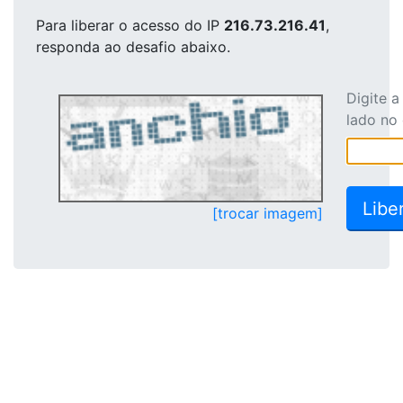
Para liberar o acesso
do IP
216.73.216.41
,
responda ao desafio abaixo.
Digite 
lado no
[trocar imagem]