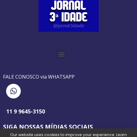
O GUIA BRASILEIRO DA 3ª IDADE FOI IMPRESSO DE AGOSTO DE 1995 A AGOSTO DE 2010
O JORNAL 3ª IDADE DE SP É PIONEIRO NO JORNALISMO PROFISSIONAL VOLTADO PARA A TERCEIRA IDADE NO BRASIL
FALE CONOSCO via WHATSAPP
11 9 9645-3150
SIGA NOSSAS MÍDIAS SOCIAIS
Our website uses cookies to improve your experience. Learn