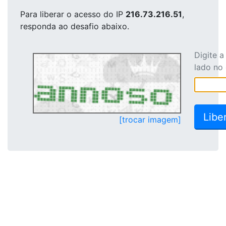
Para liberar o acesso
do IP
216.73.216.51
,
responda ao desafio abaixo.
Digite 
lado no
[trocar imagem]