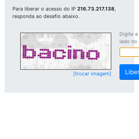
Para liberar o acesso
do IP
216.73.217.138
,
responda ao desafio abaixo.
Digite 
lado no
[trocar imagem]