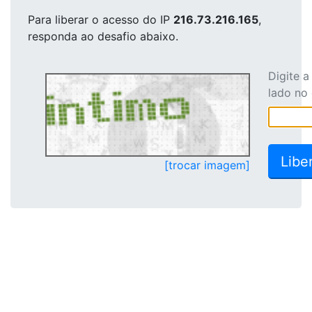
Para liberar o acesso
do IP
216.73.216.165
,
responda ao desafio abaixo.
Digite 
lado no
[trocar imagem]