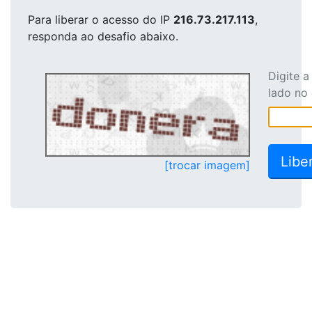
Para liberar o acesso
do IP
216.73.217.113
,
responda ao desafio abaixo.
Digite 
lado no
[trocar imagem]