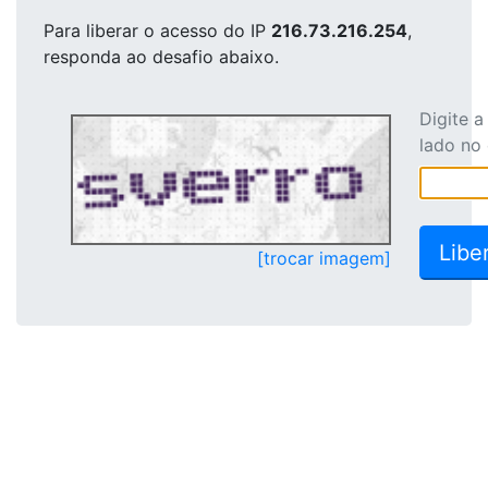
Para liberar o acesso
do IP
216.73.216.254
,
responda ao desafio abaixo.
Digite 
lado no
[trocar imagem]