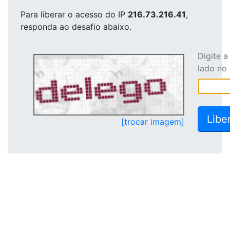
Para liberar o acesso
do IP
216.73.216.41
,
responda ao desafio abaixo.
Digite 
lado no
[trocar imagem]