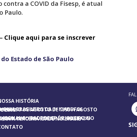
contra a COVID da Fisesp, é atual
o Paulo.
 –
Clique aqui para se inscrever
a do Estado de São Paulo
FA
NOSSA HISTÓRIA
SILEIRO DA 3ª IDADE FOI IMPRESSO DE AGOSTO DE 1995 A AGOSTO DE 2010
ORNAL 3ª IDADE DE SP É PIONEIRO NO JORNALISMO PROFISSIONAL VOLTADO PARA A TERCEIRA IDADE NO BRASIL
SI
CONTATO