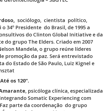
rdoso,
sociólogo,
cientista
político,
i o 34º Presidente
do Brasil, de 1995 a
nsultivos do Clinton Global Initiative e da
e do grupo The Elders. Criado em 2007
 Nelson Mandela, o grupo reúne líderes
e promoção da paz. Será entrevistado
ta do Estado de São Paulo, Luiz Kignel e
nsztat
té os 120”.
i Amarante
, psicóloga clínica, especializada
 integrando Somatic Experiencing com
 Faz parte da coordenação
do grupo