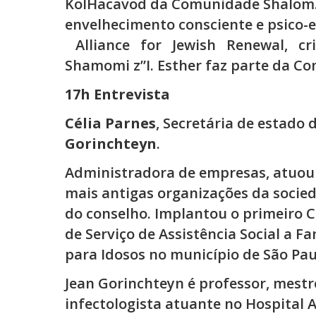
KolHacavod da Comunidade Shalom.
envelhecimento consciente e psico-e
Alliance
for
Jewish
Renewal,
cr
Shamomi z”I. Esther faz parte da Co
17h Entrevista
Célia Parnes
, Secretária de estado
Gorinchteyn
.
Administradora de empresas, atuou
mais antigas organizações da socieda
do conselho. Implantou o primeiro C
de Serviço de Assistência Social a F
para Idosos no município de São Pau
Jean Gorinchteyn é professor, mest
infectologista atuante no Hospital Al