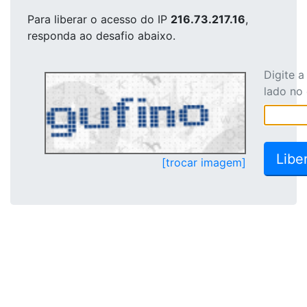
Para liberar o acesso
do IP
216.73.217.16
,
responda ao desafio abaixo.
Digite 
lado no
[trocar imagem]