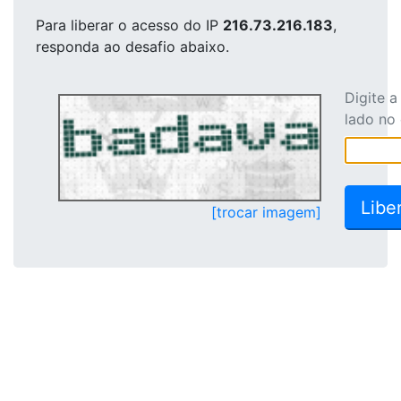
Para liberar o acesso
do IP
216.73.216.183
,
responda ao desafio abaixo.
Digite 
lado no
[trocar imagem]