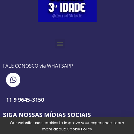
O GUIA BRASILEIRO DA 3ª IDADE FOI IMPRESSO DE AGOSTO DE 1995 A AGOSTO DE 2010
O JORNAL 3ª IDADE DE SP É PIONEIRO NO JORNALISMO PROFISSIONAL VOLTADO PARA A TERCEIRA IDADE NO BRASIL
FALE CONOSCO via WHATSAPP
11 9 9645-3150
SIGA NOSSAS MÍDIAS SOCIAIS
Our website uses cookies to improve your experience. Learn
more about:
Cookie Policy