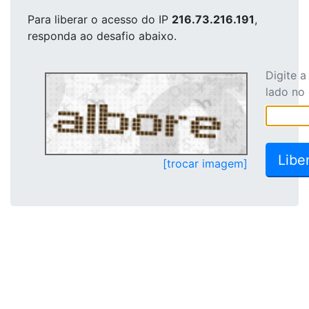
Para liberar o acesso
do IP
216.73.216.191
,
responda ao desafio abaixo.
Digite 
lado no
[trocar imagem]