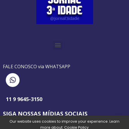
O GUIA BRASILEIRO DA 3ª IDADE FOI IMPRESSO DE AGOSTO DE 1995 A AGOSTO DE 2010
O JORNAL 3ª IDADE DE SP É PIONEIRO NO JORNALISMO PROFISSIONAL VOLTADO PARA A TERCEIRA IDADE NO BRASIL
FALE CONOSCO via WHATSAPP
11 9 9645-3150
SIGA NOSSAS MÍDIAS SOCIAIS
Our website uses cookies to improve your experience. Learn
more about:
Cookie Policy