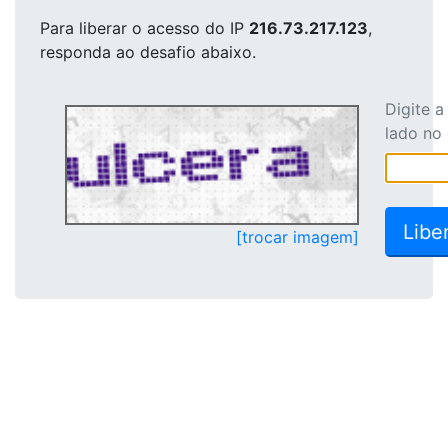
Para liberar o acesso
do IP
216.73.217.123
,
responda ao desafio abaixo.
Digite 
lado no
[trocar imagem]