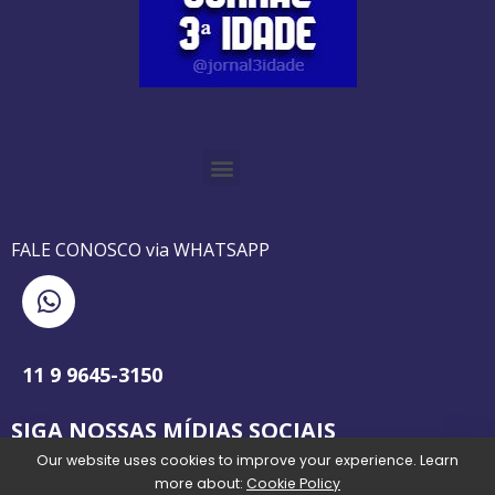
O GUIA BRASILEIRO DA 3ª IDADE FOI IMPRESSO DE AGOSTO DE 1995 A AGOSTO DE 2010
O JORNAL 3ª IDADE DE SP É PIONEIRO NO JORNALISMO PROFISSIONAL VOLTADO PARA A TERCEIRA IDADE NO BRASIL
FALE CONOSCO via WHATSAPP
11 9 9645-3150
SIGA NOSSAS MÍDIAS SOCIAIS
Our website uses cookies to improve your experience. Learn
more about:
Cookie Policy