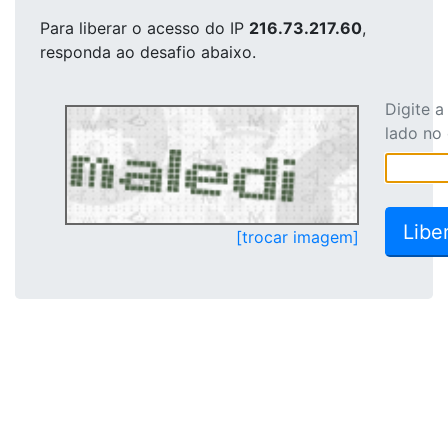
Para liberar o acesso
do IP
216.73.217.60
,
responda ao desafio abaixo.
Digite 
lado no
[trocar imagem]