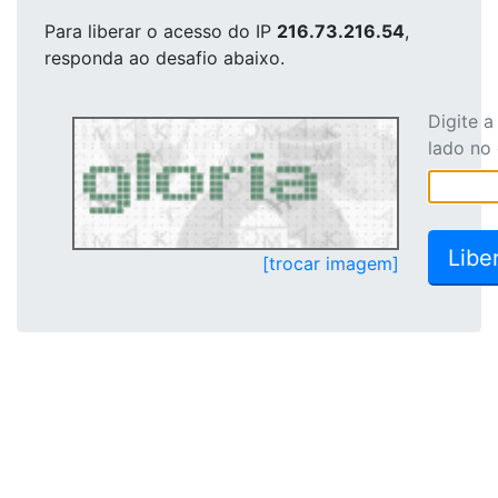
Para liberar o acesso
do IP
216.73.216.54
,
responda ao desafio abaixo.
Digite 
lado no
[trocar imagem]