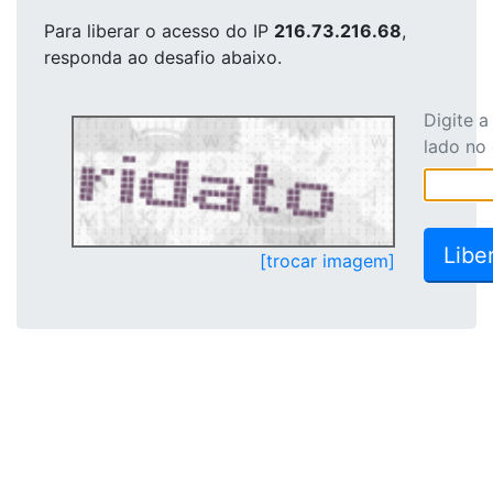
Para liberar o acesso
do IP
216.73.216.68
,
responda ao desafio abaixo.
Digite 
lado no
[trocar imagem]