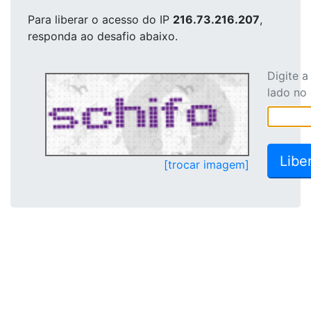
Para liberar o acesso
do IP
216.73.216.207
,
responda ao desafio abaixo.
Digite 
lado no
[trocar imagem]