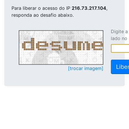
Para liberar o acesso
do IP
216.73.217.104
,
responda ao desafio abaixo.
Digite 
lado no
[trocar imagem]