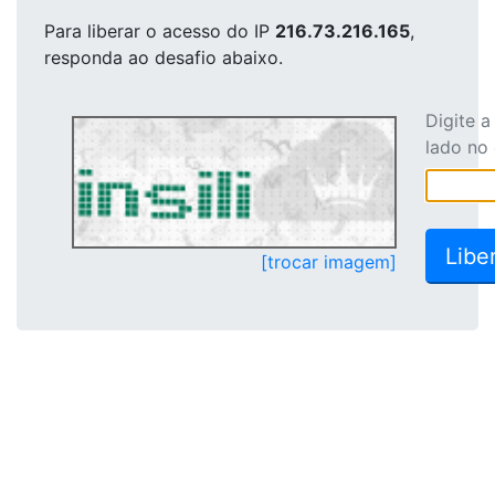
Para liberar o acesso
do IP
216.73.216.165
,
responda ao desafio abaixo.
Digite 
lado no
[trocar imagem]