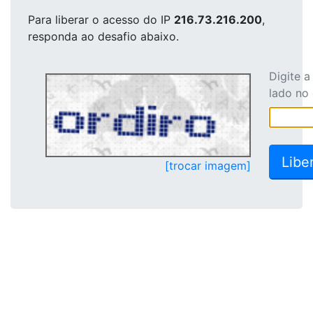
Para liberar o acesso
do IP
216.73.216.200
,
responda ao desafio abaixo.
Digite 
lado no
[trocar imagem]