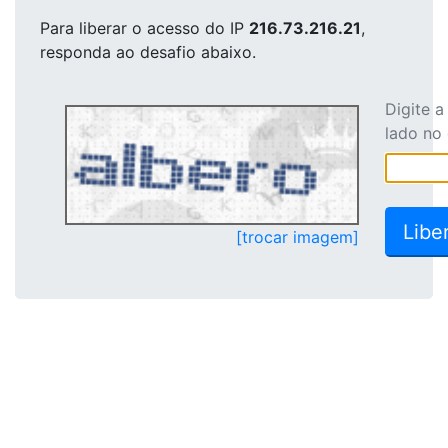
Para liberar o acesso
do IP
216.73.216.21
,
responda ao desafio abaixo.
Digite 
lado no
[trocar imagem]