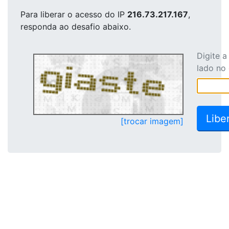
Para liberar o acesso
do IP
216.73.217.167
,
responda ao desafio abaixo.
Digite 
lado no
[trocar imagem]