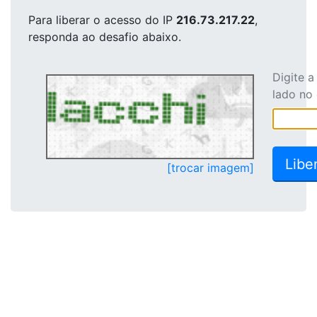
Para liberar o acesso
do IP
216.73.217.22
,
responda ao desafio abaixo.
Digite 
lado no
[trocar imagem]