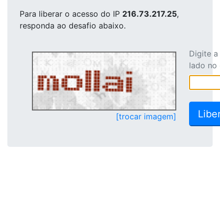
Para liberar o acesso
do IP
216.73.217.25
,
responda ao desafio abaixo.
Digite 
lado no
[trocar imagem]