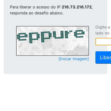
Para liberar o acesso
do IP
216.73.216.172
,
responda ao desafio abaixo.
Digite 
lado no
[trocar imagem]