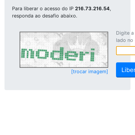
Para liberar o acesso
do IP
216.73.216.54
,
responda ao desafio abaixo.
Digite 
lado no
[trocar imagem]