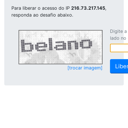
Para liberar o acesso
do IP
216.73.217.145
,
responda ao desafio abaixo.
Digite 
lado no
[trocar imagem]