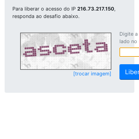
Para liberar o acesso
do IP
216.73.217.150
,
responda ao desafio abaixo.
Digite 
lado no
[trocar imagem]