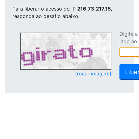
Para liberar o acesso
do IP
216.73.217.15
,
responda ao desafio abaixo.
Digite 
lado no
[trocar imagem]