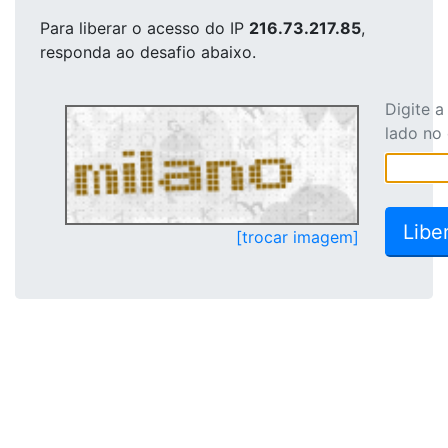
Para liberar o acesso
do IP
216.73.217.85
,
responda ao desafio abaixo.
Digite 
lado no
[trocar imagem]