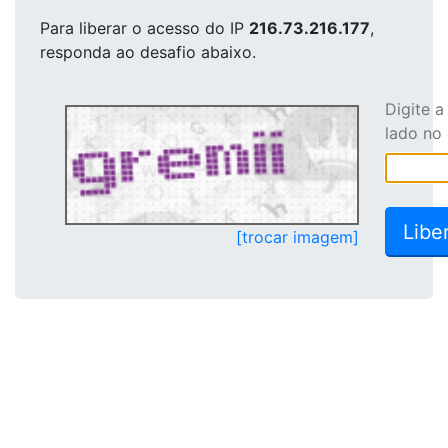
Para liberar o acesso
do IP
216.73.216.177
,
responda ao desafio abaixo.
Digite 
lado no
[trocar imagem]