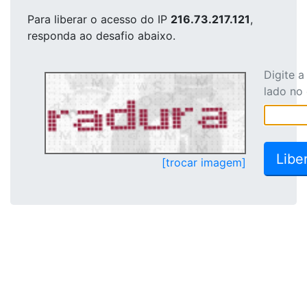
Para liberar o acesso
do IP
216.73.217.121
,
responda ao desafio abaixo.
Digite 
lado no
[trocar imagem]