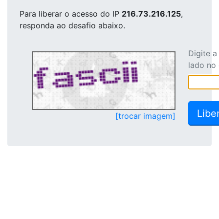
Para liberar o acesso
do IP
216.73.216.125
,
responda ao desafio abaixo.
Digite 
lado no
[trocar imagem]