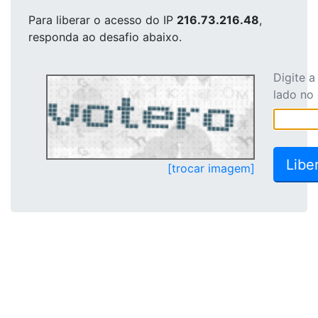
Para liberar o acesso
do IP
216.73.216.48
,
responda ao desafio abaixo.
Digite 
lado no
[trocar imagem]