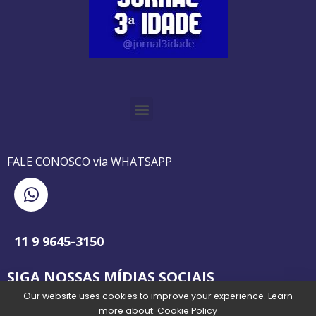
O GUIA BRASILEIRO DA 3ª IDADE FOI IMPRESSO DE AGOSTO DE 1995 A AGOSTO DE 2010
O JORNAL 3ª IDADE DE SP É PIONEIRO NO JORNALISMO PROFISSIONAL VOLTADO PARA A TERCEIRA IDADE NO BRASIL
FALE CONOSCO via WHATSAPP
11 9 9645-3150
SIGA NOSSAS MÍDIAS SOCIAIS
Our website uses cookies to improve your experience. Learn
more about:
Cookie Policy